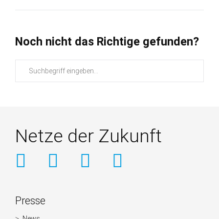
Noch nicht das Richtige gefunden?
Suchbegriffe
Netze der Zukunft
Weitere
Presse
Informationen
News