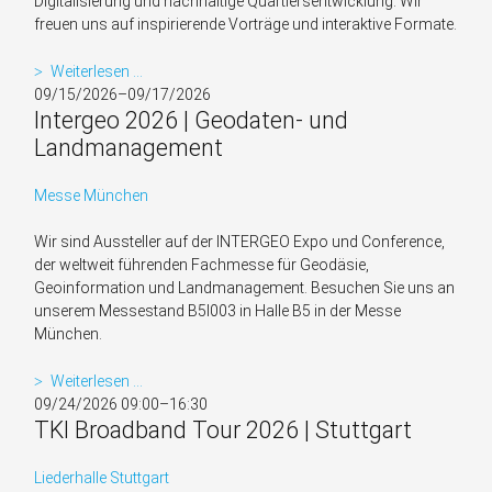
Digitali­sierung und nach­haltige Quartiers­entwicklung. Wir
freuen uns auf inspirierende Vorträge und interaktive Formate.
1893
Weiterlesen …
Summit
09/15/2026–09/17/2026
Intergeo 2026 | Geodaten- und
|
Netzwerkveranstaltung
Landmanagement
Messe München
Wir sind Aussteller auf der INTERGEO Expo und Conference,
der weltweit führenden Fachmesse für Geodäsie,
Geoinformation und Landmanagement. Besuchen Sie uns an
unserem Messestand B5I003 in Halle B5 in der Messe
München.
Intergeo
Weiterlesen …
2026
09/24/2026 09:00–16:30
TKI Broadband Tour 2026 | Stuttgart
|
Geodaten-
und
Liederhalle Stuttgart