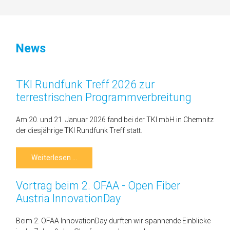
-
die
Leitmesse
zur
News
digitalen
Infrastruktur
TKI Rundfunk Treff 2026 zur
terrestrischen Programmverbreitung
Am 20. und 21. Januar 2026 fand bei der TKI mbH in Chemnitz
der diesjährige TKI Rundfunk Treff statt.
TKI
Weiterlesen …
Rundfunk
Treff
2026
Vortrag beim 2. OFAA - Open Fiber
zur
terrestrischen
Austria InnovationDay
Programmverbreitung
Beim 2. OFAA InnovationDay durften wir spannende Einblicke