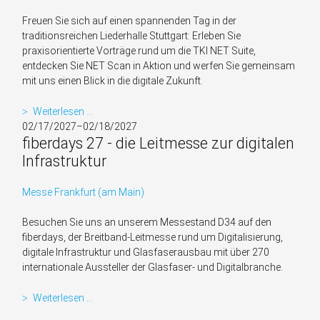
Landmanagement
Freuen Sie sich auf einen spannenden Tag in der
traditionsreichen Liederhalle Stuttgart: Erleben Sie
praxisorientierte Vorträge rund um die TKI NET Suite,
entdecken Sie NET Scan in Aktion und werfen Sie gemeinsam
mit uns einen Blick in die digitale Zukunft.
TKI
Weiterlesen …
Broadband
02/17/2027–02/18/2027
fiberdays 27 - die Leitmesse zur digitalen
Tour
2026
Infrastruktur
|
Stuttgart
Messe Frankfurt (am Main)
Besuchen Sie uns an unserem Messestand D34 auf den
fiberdays, der Breitband-Leitmesse rund um Digitalisierung,
digitale Infrastruktur und Glasfaserausbau mit über 270
internationale Aussteller der Glasfaser- und Digitalbranche.
fiberdays
Weiterlesen …
27