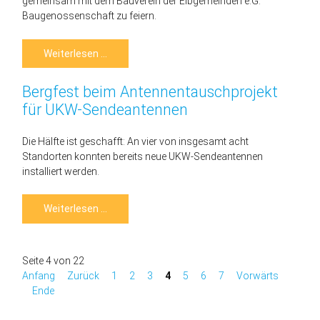
gemeinsam mit dem Bauverein der Elbgemeinden e.G.
Baugenossenschaft zu feiern.
Fortschritt
Weiterlesen …
im
Glasfaserprojekt
des
Bergfest beim Antennentauschprojekt
Bauverein
der
für UKW-Sendeantennen
Elbgemeinden
e.G.
Baugenossenschaft
Die Hälfte ist geschafft: An vier von insgesamt acht
Standorten konnten bereits neue UKW-Sendeantennen
installiert werden.
Bergfest
Weiterlesen …
beim
Antennentauschprojekt
für
UKW-
Sendeantennen
Seite 4 von 22
Anfang
Zurück
1
2
3
4
5
6
7
Vorwärts
Ende