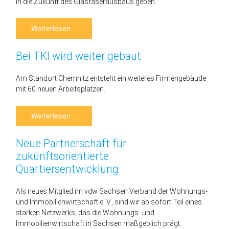
in die Zukunft des Glasfaserausbaus geben.
Vortrag
Weiterlesen …
beim
2.
OFAA
Bei TKI wird weiter gebaut
-
Open
Fiber
Austria
Am Standort Chemnitz entsteht ein weiteres Firmengebäude
InnovationDay
mit 60 neuen Arbeitsplätzen.
Bei
Weiterlesen …
TKI
wird
weiter
Neue Partnerschaft für
gebaut
zukunftsorientierte
Quartiersentwicklung
Als neues Mitglied im vdw Sachsen Verband der Wohnungs-
und Immobilienwirtschaft e. V., sind wir ab sofort Teil eines
starken Netzwerks, das die Wohnungs- und
Immobilienwirtschaft in Sachsen maßgeblich prägt.