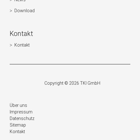
Navigation
überspringen
Download
Kontakt
Kontakt
Navigation
überspringen
Copyright © 2026 TKI GmbH
Navigation
Über uns
überspringen
Impressum
Datenschutz
Sitemap
Kontakt