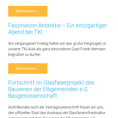
Neue
Weiterlesen …
Partnerschaft
für
zukunftsorientierte
Faszination Antarktis – Ein einzigartiger
Quartiersentwicklung
Abend bei TKI
Am vergangenen Freitag hatten wir das große Vergnügen, in
unserer TKI-Aula als ganz besonderen Gast Frank Heimann
begrüßen zu dürfen.
Faszination
Weiterlesen …
Antarktis
–
Ein
Fortschritt im Glasfaserprojekt des
einzigartiger
Abend
Bauverein der Elbgemeinden e.G.
bei
TKI
Baugenossenschaft
Acht Monate nach der Vertragsunterschrift freuen wir uns,
den offiziellen Start des Ausbaus der Glasfaserinfrastruktur