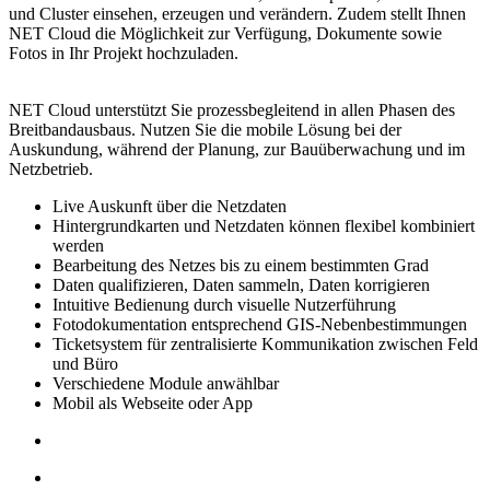
und Cluster
einsehen, erzeugen und verändern
. Zudem stellt Ihnen
NET Cloud die Möglichkeit zur Verfügung,
Dokumente sowie
Fotos in Ihr Projekt hoch­zuladen
.
NET Cloud unterstützt Sie prozess­begleitend
in allen Phasen des
Breit­band­aus­baus
. Nutzen Sie die mobile Lösung bei der
Auskundung, während der Planung, zur Bau­überwachung und im
Netz­betrieb.
Live Auskunft über die Netzdaten
Hintergrundkarten und Netzdaten können flexibel kombiniert
werden
Bearbeitung des Netzes bis zu einem bestimmten Grad
Daten qualifizieren, Daten sammeln, Daten korrigieren
Intuitive Bedienung durch visuelle Nutzerführung
Fotodokumentation entsprechend GIS-Nebenbestimmungen
Ticketsystem für zentralisierte Kommunikation zwischen Feld
und Büro
Verschiedene Module anwählbar
Mobil als Webseite oder App