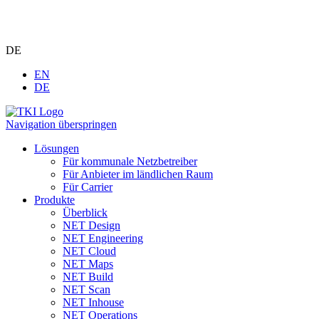
DE
EN
DE
Navigation überspringen
Lösungen
Für kommunale Netzbetreiber
Für Anbieter im ländlichen Raum
Für Carrier
Produkte
Überblick
NET Design
NET Engineering
NET Cloud
NET Maps
NET Build
NET Scan
NET Inhouse
NET Operations