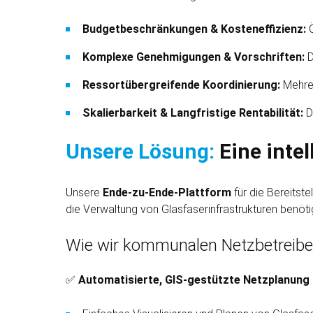
Budget­beschränkungen & Kosten­effizienz:
Komplexe Genehmigungen & Vorschriften:
D
Ressort­übergreifende Koordinierung:
Mehre
Skalier­barkeit & Langfristige Renta­bilität:
D
Unsere Lösung:
Eine inte
Unsere
Ende-zu-Ende-Plattform
für die Bereit­st
die Verwaltung von Glasfaser­infrastrukturen benöti
Wie wir kommunalen Netzbetreiber
✅
Automatisierte, GIS-gestützte Netzplanung