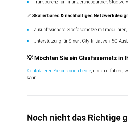
Transparenz für Finanzierungs­partner, Stadt­ver
✅
Skalierbares & nachhaltiges Netzwerk­desig
Zukunfts­sichere Glasfaser­netze mit modularen, 
Unter­stützung für Smart-City-Initiativen, 5G-
💡 Möchten Sie ein Glas­faser­netz in
Kontaktieren Sie uns noch heute
, um zu erfahren, 
kann.
Noch nicht das Richtige 