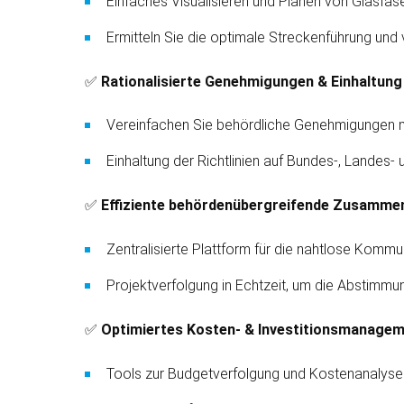
Einfaches Visualisieren und Planen von Glasfas
Ermitteln Sie die optimale Strecken­führung und
✅
Rationalisierte Genehmigungen & Einhaltung
Vereinfachen Sie behördliche Genehmigungen mit
Einhaltung der Richtlinien auf Bundes-, Landes
✅
Effiziente behördenübergreifende Zusamme
Zentralisierte Platt­form für die nahtlose Komm
Projekt­verfolgung in Echtzeit, um die Abstimmu
✅
Optimiertes Kosten- & Investitions­manage
Tools zur Budget­verfolgung und Kosten­analyse