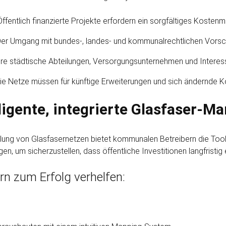
Öffentlich finanzierte Projekte erfordern ein sorgfältiges Koste
er Umgang mit bundes-, landes- und kommunal­rechtlichen Vorschri
re städtische Abteilungen, Versorgungs­unternehmen und Intere
ie Netze müssen für künftige Erweiterungen und sich ändernde Ko
lligente, integrierte Glasfaser-
ellung von Glasfaser­netzen bietet kommunalen Betreibern die Tools
gen, um sicherzustellen, dass öffentliche Investitionen langfristi
n zum Erfolg verhelfen: