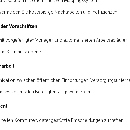
er­ausbauten mit einem intuitiven Mapping-System.
 vermeiden Sie kostspielige Nacharbeiten und Ineffizienzen.
 der Vorschriften
 vor­gefertigten Vorlagen und automatisierten Arbeits­abläufen.
- und Kommunal­ebene.
narbeit
unikation zwischen öffentlichen Einrichtungen, Versorgungs­unter
ng zwischen allen Beteiligten zu gewährleisten.
ment
 helfen Kommunen, daten­gestützte Entscheidungen zu treffen.