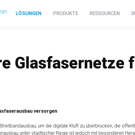
Navigation
LÖSUNGEN
PRODUKTE
RESSOURCEN
S
überspringen
re Glasfaser­netze 
as­faser­aus­bau versorgen
it­band­ausbau, um die digitale Kluft zu überbrücken, die öffentl
ser­ausbau unter städtischer Regie ist jedoch mit besonderen Her