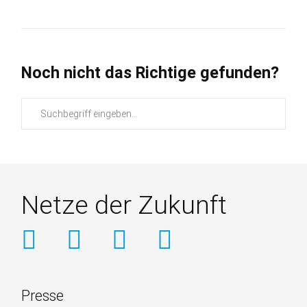
Jena
mit
starker
Unterstützung
durch
TKI
mbH
Noch nicht das Richtige gefunden?
Suchbegriffe
Netze der Zukunft
Weitere
Presse