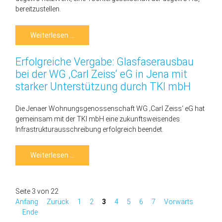
bereitzustellen.
NET
Weiterlesen …
Cloud
für
degewo:
Erfolgreiche Vergabe: Glasfaserausbau
Start
für
bei der WG ‚Carl Zeiss‘ eG in Jena mit
ein
starkes
starker Unterstützung durch TKI mbH
Digitalisierungsprojekt
Die Jenaer Wohnungsgenossenschaft WG ‚Carl Zeiss‘ eG hat
gemeinsam mit der TKI mbH eine zukunftsweisendes
Infrastrukturausschreibung erfolgreich beendet.
Erfolgreiche
Weiterlesen …
Vergabe:
Glasfaserausbau
bei
der
WG
Seite 3 von 22
‚Carl
Anfang
Zurück
1
2
3
4
5
6
7
Vorwärts
Zeiss‘
eG
Ende
in