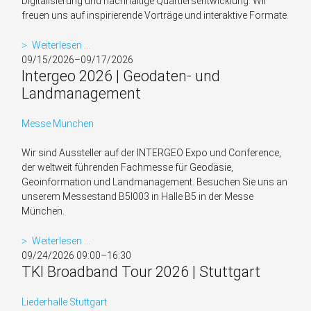
Digitali­sierung und nach­haltige Quartiers­entwicklung. Wir
freuen uns auf inspirierende Vorträge und interaktive Formate.
1893
Weiterlesen …
Summit
09/15/2026–09/17/2026
Intergeo 2026 | Geodaten- und
|
Netzwerkveranstaltung
Landmanagement
Messe München
Wir sind Aussteller auf der INTERGEO Expo und Conference,
der weltweit führenden Fachmesse für Geodäsie,
Geoinformation und Landmanagement. Besuchen Sie uns an
unserem Messestand B5I003 in Halle B5 in der Messe
München.
Intergeo
Weiterlesen …
2026
09/24/2026 09:00–16:30
TKI Broadband Tour 2026 | Stuttgart
|
Geodaten-
und
Liederhalle Stuttgart