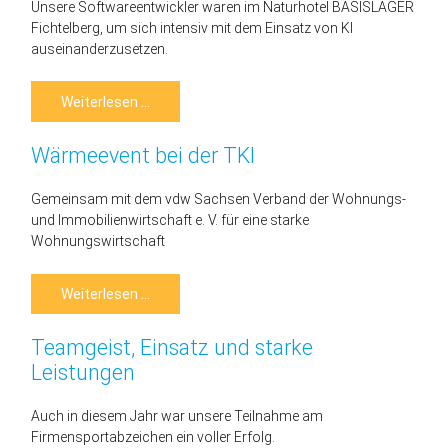
Unsere Softwareentwickler waren im Naturhotel BASISLAGER
Fichtelberg, um sich intensiv mit dem Einsatz von KI
auseinanderzusetzen.
Ein
Weiterlesen …
paar
Tage
raus
Wärmeevent bei der TKI
aus
dem
Alltag
–
Gemeinsam mit dem vdw Sachsen Verband der Wohnungs-
rein
und Immobilienwirtschaft e. V. für eine starke
ins
Experimentieren,
Wohnungswirtschaft
Lernen
und
Weiterdenken
Wärmeevent
Weiterlesen …
bei
der
TKI
Teamgeist, Einsatz und starke
Leistungen
Auch in diesem Jahr war unsere Teilnahme am
Firmensportabzeichen ein voller Erfolg.