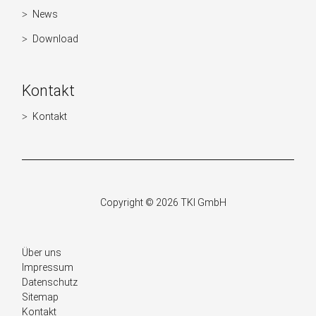
Informationen
News
Navigation
überspringen
Download
Kontakt
Kontakt
Navigation
überspringen
Copyright © 2026 TKI GmbH
Navigation
Über uns
überspringen
Impressum
Datenschutz
Sitemap
Kontakt