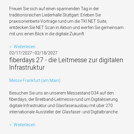
Landmanagement
Freuen Sie sich auf einen spannenden Tag in der
traditionsreichen Liederhalle Stuttgart: Erleben Sie
praxisorientierte Vorträge rund um die TKI NET Suite,
entdecken Sie NET Scan in Aktion und werfen Sie gemeinsam
mit uns einen Blick in die digitale Zukunft.
TKI
Weiterlesen …
Broadband
02/17/2027–02/18/2027
fiberdays 27 - die Leitmesse zur digitalen
Tour
2026
Infrastruktur
|
Stuttgart
Messe Frankfurt (am Main)
Besuchen Sie uns an unserem Messestand D34 auf den
fiberdays, der Breitband-Leitmesse rund um Digitalisierung,
digitale Infrastruktur und Glasfaserausbau mit über 270
internationale Aussteller der Glasfaser- und Digitalbranche.
fiberdays
Weiterlesen …
27