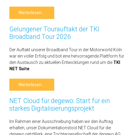
Teamgeist,
Weiterlesen …
Einsatz
und
starke
Gelungener Tourauftakt der TKI
Leistungen
Broadband Tour 2026
Der Auftakt unserer Broad­band Tour in der Motorworld Köln
war ein voller Erfolg und bot eine hervor­ragende Platt­form für
den Aus­tausch zu aktuellen Entwick­lungen rund um die
TKI
NET Suite
.
Gelungener
Weiterlesen …
Tourauftakt
der
TKI
NET Cloud für degewo: Start für ein
Broadband
Tour
starkes Digitalisierungsprojekt
2026
Im Rahmen einer Ausschreibung haben wir den Auftrag
erhalten, unser Dokumentationstool NET Cloud für die
degewo netzWerk, eine Tochtergesellschaft der degewo AG,