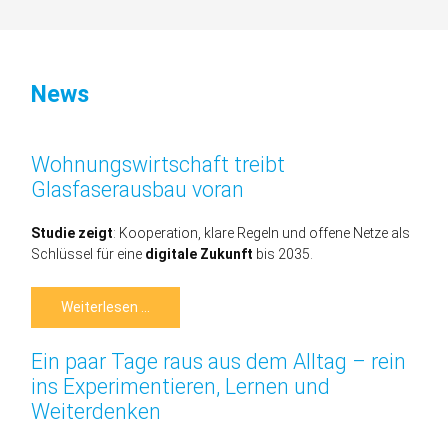
-
die
Leitmesse
zur
News
digitalen
Infrastruktur
Wohnungswirtschaft treibt
Glasfaserausbau voran
Studie zeigt
: Kooperation, klare Regeln und offene Netze als
Schlüssel für eine
digitale Zukunft
bis 2035.
Wohnungswirtschaft
Weiterlesen …
treibt
Glasfaserausbau
voran
Ein paar Tage raus aus dem Alltag – rein
ins Experimentieren, Lernen und
Weiterdenken