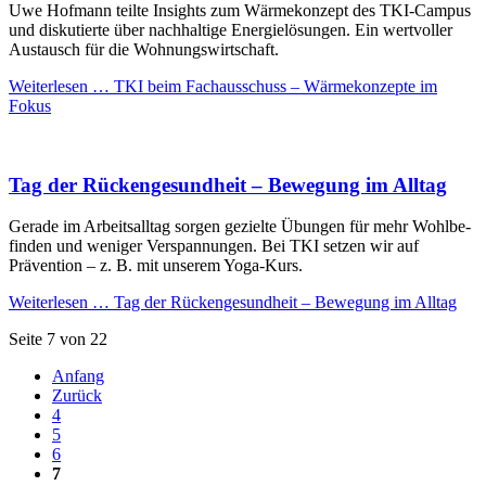
Uwe Hofmann teilte Insights zum Wärme­konzept des TKI-Campus
und diskutierte über nach­haltige Energie­lösungen. Ein wert­voller
Aus­tausch für die Wohnungs­wirtschaft.
Weiterlesen …
TKI beim Fach­ausschuss – Wärme­konzepte im
Fokus
Tag der Rücken­gesund­heit – Be­wegung im Alltag
Gerade im Arbeits­alltag sorgen ge­zielte Übungen für mehr Wohl­be­
finden und weniger Ver­spann­ungen. Bei TKI setzen wir auf
Prävention – z. B. mit unserem Yoga-Kurs.
Weiterlesen …
Tag der Rücken­gesund­heit – Be­wegung im Alltag
Seite 7 von 22
Anfang
Zurück
4
5
6
7