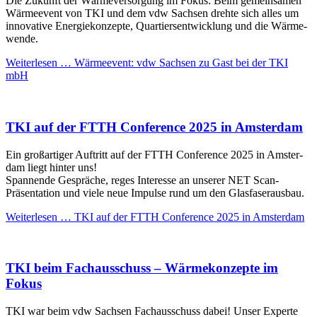
Die Zukunft der Wärme­versorgung im Fokus: Beim gemein­samen
Wärme­event von TKI und dem vdw Sachsen drehte sich alles um
innovative Energie­konzepte, Quartiers­entwicklung und die Wärme­
wende.
Weiterlesen …
Wärmeevent: vdw Sachsen zu Gast bei der TKI
mbH
TKI auf der FTTH Conference 2025 in Amster­dam
Ein groß­artiger Auf­tritt auf der FTTH Conference 2025 in Amster­
dam liegt hinter uns!
Spannende Ge­spräche, reges Interesse an unserer NET Scan-
Präsen­tation und viele neue Impulse rund um den Glas­faser­aus­bau.
Weiterlesen …
TKI auf der FTTH Conference 2025 in Amster­dam
TKI beim Fach­ausschuss – Wärme­konzepte im
Fokus
TKI war beim vdw Sachsen Fach­aus­schuss dabei! Unser Experte