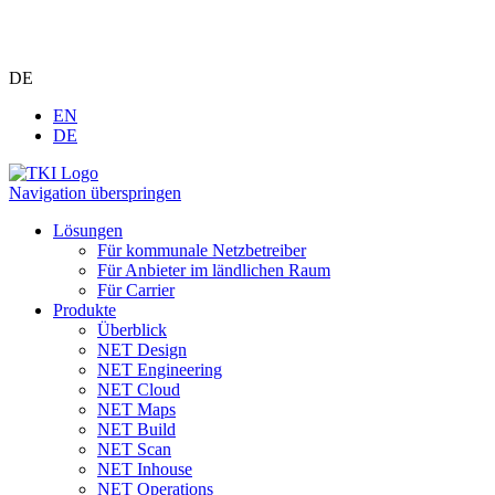
DE
EN
DE
Navigation überspringen
Lösungen
Für kommunale Netzbetreiber
Für Anbieter im ländlichen Raum
Für Carrier
Produkte
Überblick
NET Design
NET Engineering
NET Cloud
NET Maps
NET Build
NET Scan
NET Inhouse
NET Operations