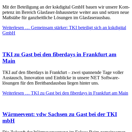
Mit der Be­teiligung an der kskdigital GmbH bauen wir unsere Kom­
petenz im Bereich Glas­faser-Inhaus­netze weiter aus und setzen neue
Maß­stäbe für ganz­heit­liche Lösungen im Glas­faser­aus­bau.
Weiterlesen …
Gemein­sam stärker: TKI beteiligt sich an kskdigital
GmbH
TKI zu Gast bei den fiberdays in Frankfurt am
Main
TKI auf den fiberdays in Frankfurt – zwei span­nende Tage voller
Austausch, Innovation und Ein­blicke in unsere NET Software­
lösungen für den Breit­band­ausbau liegen hinter uns.
Weiterlesen …
TKI zu Gast bei den fiberdays in Frankfurt am Main
Wärmeevent: vdw Sachsen zu Gast bei der TKI
mbH