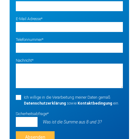
Pflichtfeld
E-Mail Adresse
*
Pflichtfeld
Telefonnummer
*
Pflichtfeld
Nachricht
*
Ich willige in die Verarbeitung meiner Daten gemäß
Datenschutzerklärung
sowie
Kontaktbedingung
ein.
Pflichtfeld
Sicherheitsabfrage
*
Was ist die Summe aus 8 und 3?
Absenden