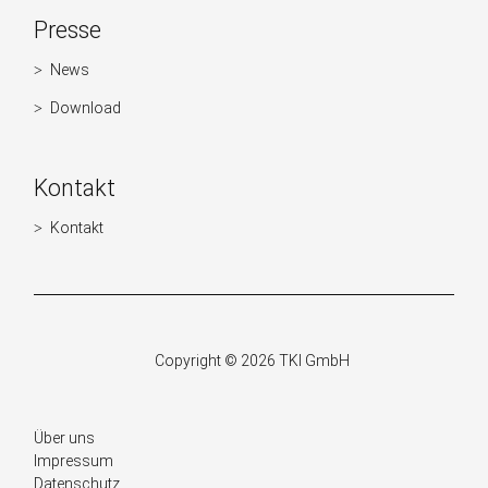
Weitere
Presse
Informationen
News
Navigation
überspringen
Download
Kontakt
Kontakt
Navigation
überspringen
Copyright © 2026 TKI GmbH
Navigation
Über uns
überspringen
Impressum
Datenschutz